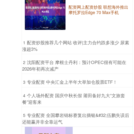
配资网上配资炒股 联想海外推出
摩托罗拉Edge 70 Max手机
​配资炒股推荐几个网站 收评|主力合约跌多涨少 尿素
1
涨超3%
​沈阳配资平台 摩根士丹利：预计OPEC很有可能在
2
2026年初再次减产
​专业配资 中央汇金上半年大举加仓股票ETF！
3
​个人场外配资 国庆中秋长假 莆田备好九大“文旅套
4
餐”迎客来
​专业配资 全国攀岩锦标赛复出摘银&#32;伍鹏失误后
5
还能赢并非全靠运气