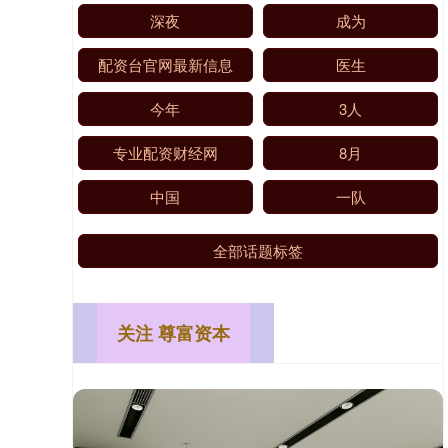
深夜
成为
配资台官网最新信息
医生
今年
3人
专业配资财经网
8月
中国
一队
全部话题标签
关注 尊富资本