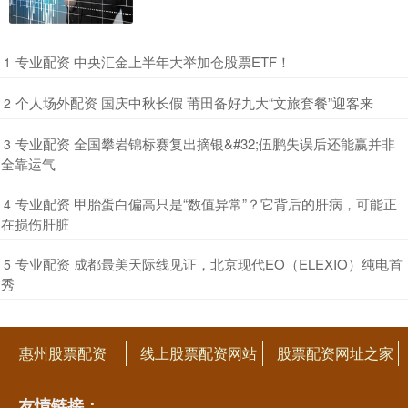
​专业配资 中央汇金上半年大举加仓股票ETF！
1
​个人场外配资 国庆中秋长假 莆田备好九大“文旅套餐”迎客来
2
​专业配资 全国攀岩锦标赛复出摘银&#32;伍鹏失误后还能赢并非
3
全靠运气
​专业配资 甲胎蛋白偏高只是“数值异常”？它背后的肝病，可能正
4
在损伤肝脏
​专业配资 成都最美天际线见证，北京现代EO（ELEXIO）纯电首
5
秀
惠州股票配资
线上股票配资网站
股票配资网址之家
友情链接：