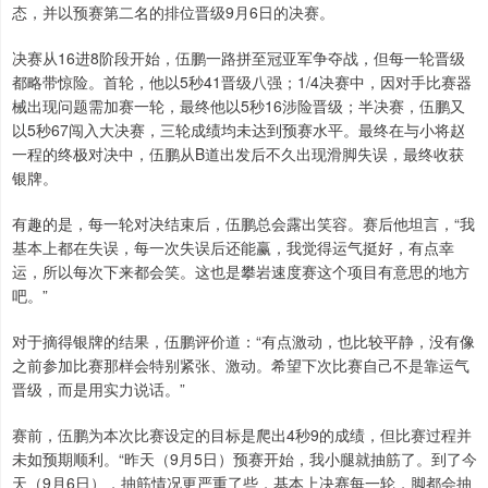
态，并以预赛第二名的排位晋级9月6日的决赛。
决赛从16进8阶段开始，伍鹏一路拼至冠亚军争夺战，但每一轮晋级
都略带惊险。首轮，他以5秒41晋级八强；1/4决赛中，因对手比赛器
械出现问题需加赛一轮，最终他以5秒16涉险晋级；半决赛，伍鹏又
以5秒67闯入大决赛，三轮成绩均未达到预赛水平。最终在与小将赵
一程的终极对决中，伍鹏从B道出发后不久出现滑脚失误，最终收获
银牌。
有趣的是，每一轮对决结束后，伍鹏总会露出笑容。赛后他坦言，“我
基本上都在失误，每一次失误后还能赢，我觉得运气挺好，有点幸
运，所以每次下来都会笑。这也是攀岩速度赛这个项目有意思的地方
吧。”
对于摘得银牌的结果，伍鹏评价道：“有点激动，也比较平静，没有像
之前参加比赛那样会特别紧张、激动。希望下次比赛自己不是靠运气
晋级，而是用实力说话。”
赛前，伍鹏为本次比赛设定的目标是爬出4秒9的成绩，但比赛过程并
未如预期顺利。“昨天（9月5日）预赛开始，我小腿就抽筋了。到了今
天（9月6日），抽筋情况更严重了些，基本上决赛每一轮，脚都会抽