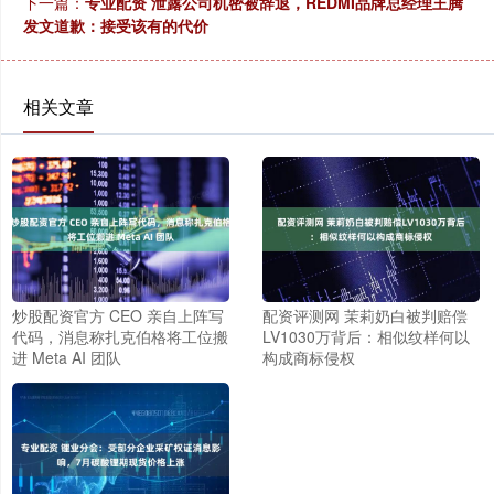
下一篇：
专业配资 泄露公司机密被辞退，REDMI品牌总经理王腾
发文道歉：接受该有的代价
相关文章
炒股配资官方 CEO 亲自上阵写
配资评测网 茉莉奶白被判赔偿
代码，消息称扎克伯格将工位搬
LV1030万背后：相似纹样何以
进 Meta AI 团队
构成商标侵权