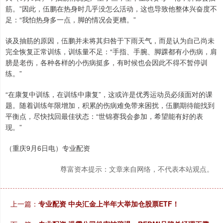
筋。”因此，伍鹏在热身时几乎没怎么活动，这也导致他整体兴奋度不
足：“我怕热身多一点，脚的情况会更糟。”
谈及抽筋的原因，伍鹏并未将其归咎于下雨天气，而是认为自己尚未
完全恢复正常训练，训练量不足：“手指、手腕、脚踝都有小伤病，肩
膀是老伤，各种各样的小伤病挺多，有时候也会因此不得不暂停训
练。”
“在康复中训练，在训练中康复”，这或许是优秀运动员必须面对的课
题。随着训练年限增加，积累的伤病难免带来困扰，伍鹏期待能找到
平衡点，尽快找回最佳状态：“世锦赛我会参加，希望能有好的表
现。”
（重庆9月6日电）专业配资
尊富资本提示：文章来自网络，不代表本站观点。
上一篇：
专业配资 中央汇金上半年大举加仓股票ETF！