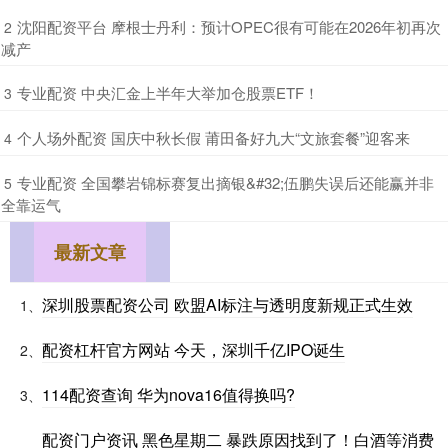
​沈阳配资平台 摩根士丹利：预计OPEC很有可能在2026年初再次
2
减产
​专业配资 中央汇金上半年大举加仓股票ETF！
3
​个人场外配资 国庆中秋长假 莆田备好九大“文旅套餐”迎客来
4
​专业配资 全国攀岩锦标赛复出摘银&#32;伍鹏失误后还能赢并非
5
全靠运气
最新文章
深圳股票配资公司 欧盟AI标注与透明度新规正式生效
1、
配资杠杆官方网站 今天，深圳千亿IPO诞生
2、
114配资查询 华为nova16值得换吗?
3、
配资门户资讯 黑色星期二 暴跌原因找到了！白酒等消费