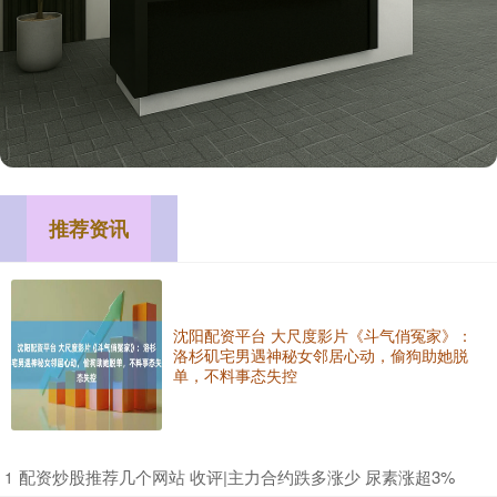
推荐资讯
沈阳配资平台 大尺度影片《斗气俏冤家》：
洛杉矶宅男遇神秘女邻居心动，偷狗助她脱
单，不料事态失控
​配资炒股推荐几个网站 收评|主力合约跌多涨少 尿素涨超3%
1