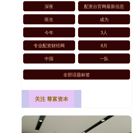
深夜
配资台官网最新信息
医生
成为
今年
3人
专业配资财经网
8月
中国
一队
全部话题标签
关注 尊富资本