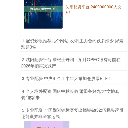
沈阳配资平台 2400000000人次
+！
​配资炒股推荐几个网站 收评|主力合约跌多涨少 尿素
1
涨超3%
​沈阳配资平台 摩根士丹利：预计OPEC很有可能在
2
2026年初再次减产
​专业配资 中央汇金上半年大举加仓股票ETF！
3
​个人场外配资 国庆中秋长假 莆田备好九大“文旅套
4
餐”迎客来
​专业配资 全国攀岩锦标赛复出摘银&#32;伍鹏失误后
5
还能赢并非全靠运气