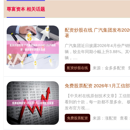
尊富资本 相关话题
配资炒股在线 广汽集团发布20
著
广汽集团近日披露2026年4月份产
辆，较去年同期小幅上升3.88%。其
辆，....
来源：金多多配资
配资炒股在线
免费股票配资 2026年1月工信
【中关村在线原创技术文章】工信部
看到的十款，每一款都不显多余。 极
发布官方视....
来源：涨配资
查看
免费股票配资