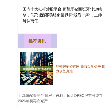
国内十大杠杆炒股平台 葡萄牙被西班牙1比0绝
杀，C罗泪洒赛场结束世界杯“最后一舞”，主帅
确认离任
推荐资讯
配资吧配资官网 坚持以学促干 聚
力攻坚克难
​沈阳配资平台 摩根士丹利：预计OPEC很有可能在
1
2026年初再次减产